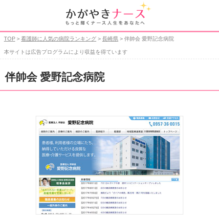
TOP
>
看護師に人気の病院ランキング
>
長崎県
> 伴帥会 愛野記念病院
本サイトは広告プログラムにより収益を得ています
伴帥会 愛野記念病院