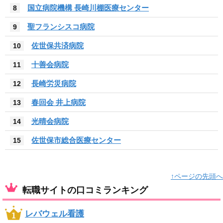
国立病院機構 長崎川棚医療センター
8
聖フランシスコ病院
9
佐世保共済病院
10
十善会病院
11
長崎労災病院
12
春回会 井上病院
13
光晴会病院
14
佐世保市総合医療センター
15
↑ページの先頭へ
転職サイトの口コミランキング
レバウェル看護