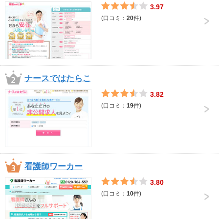
3.97
(口コミ：
20
件)
ナースではたらこ
3.82
(口コミ：
19
件)
看護師ワーカー
3.80
(口コミ：
10
件)