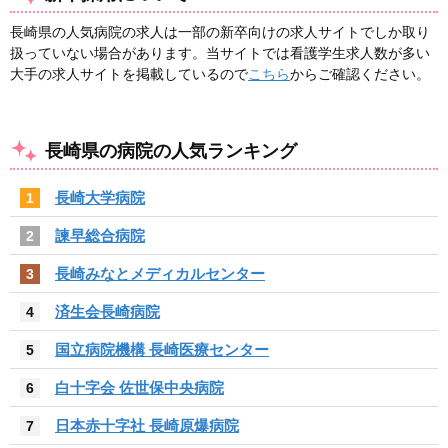
長崎県の人気病院の求人は一部の新卒向けの求人サイトでしか取り
扱っていない場合があります。当サイトでは看護学生求人数が多い
大手の求人サイトを掲載しているので
こちら
からご確認ください。
長崎県の病院の人気ランキング
長崎大学病院
1
諫早総合病院
2
長崎みなとメディカルセンター
3
済生会長崎病院
4
国立病院機構 長崎医療センター
5
白十字会 佐世保中央病院
6
日本赤十字社 長崎原爆病院
7