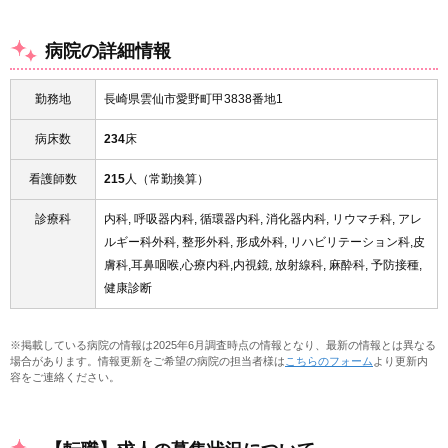
病院の詳細情報
勤務地
長崎県雲仙市愛野町甲3838番地1
病床数
234
床
看護師数
215
人（常勤換算）
診療科
内科, 呼吸器内科, 循環器内科, 消化器内科, リウマチ科, アレ
ルギー科外科, 整形外科, 形成外科, リハビリテーション科,皮
膚科,耳鼻咽喉,心療内科,内視鏡, 放射線科, 麻酔科, 予防接種,
健康診断
※掲載している病院の情報は2025年6月調査時点の情報となり、最新の情報とは異なる
場合があります。情報更新をご希望の病院の担当者様は
こちらのフォーム
より更新内
容をご連絡ください。