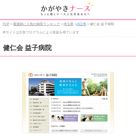
TOP
>
看護師に人気の病院ランキング
>
埼玉県
>
川口市
> 健仁会 益子病院
本サイトは広告プログラムにより収益を得ています
健仁会 益子病院