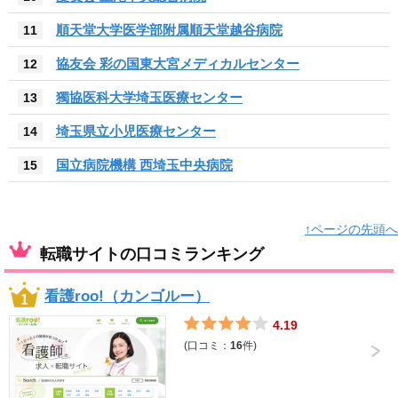
順天堂大学医学部附属順天堂越谷病院
11
協友会 彩の国東大宮メディカルセンター
12
獨協医科大学埼玉医療センター
13
埼玉県立小児医療センター
14
国立病院機構 西埼玉中央病院
15
↑ページの先頭へ
転職サイトの口コミランキング
看護roo!（カンゴルー）
4.19
(口コミ：
16
件)