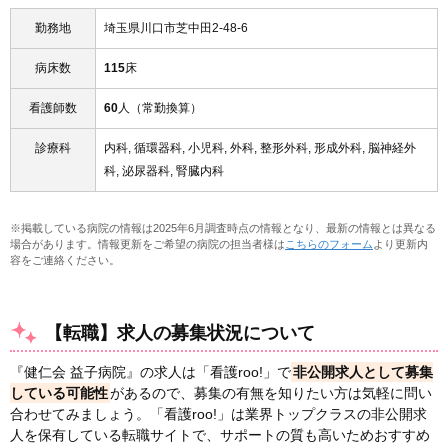
勤務地
埼玉県川口市芝中田2-48-6
病床数
115
床
看護師数
60
人（常勤換算）
診療科
内科, 循環器科, 小児科, 外科, 整形外科, 形成外科, 脳神経外
科, 泌尿器科, 腎臓内科
※掲載している病院の情報は2025年6月調査時点の情報となり、最新の情報とは異なる
場合があります。情報更新をご希望の病院の担当者様は
こちらのフォーム
より更新内
容をご連絡ください。
【転職】求人の募集状況について
『健仁会 益子病院』の求人は「看護roo!」で
非公開求人として募集
している可能性
があるので、募集の有無を知りたい方は気軽に問い
合わせてみましょう。「看護roo!」は業界トップクラスの非公開求
人を保有している転職サイトで、サポートの質も高いためおすすめ