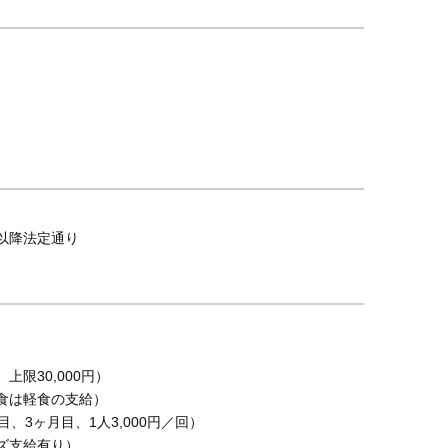
、以降法定通り
上限30,000円）
朝食は軽食の支給）
、3ヶ月目、1人3,000円／回）
ズ支給有り）