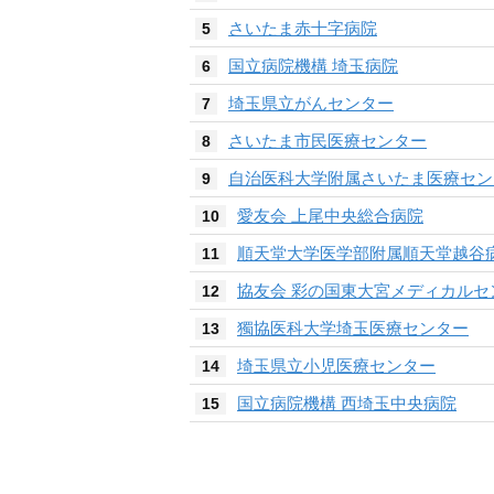
さいたま赤十字病院
5
国立病院機構 埼玉病院
6
埼玉県立がんセンター
7
さいたま市民医療センター
8
自治医科大学附属さいたま医療セン
9
愛友会 上尾中央総合病院
10
順天堂大学医学部附属順天堂越谷
11
協友会 彩の国東大宮メディカルセ
12
獨協医科大学埼玉医療センター
13
埼玉県立小児医療センター
14
国立病院機構 西埼玉中央病院
15