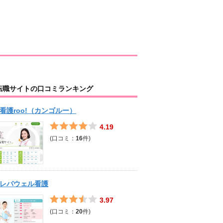
転職サイトの口コミランキング
看護roo!（カンゴルー）
4.19
(口コミ：
16
件)
レバウェル看護
3.97
(口コミ：
20
件)