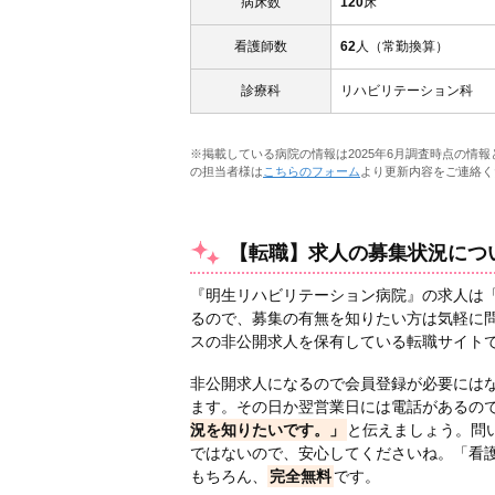
病床数
120
床
看護師数
62
人（常勤換算）
診療科
リハビリテーション科
※掲載している病院の情報は2025年6月調査時点の情
の担当者様は
こちらのフォーム
より更新内容をご連絡く
【転職】求人の募集状況につ
『明生リハビリテーション病院』の求人は「看
るので、募集の有無を知りたい方は気軽に問
スの非公開求人を保有している転職サイト
非公開求人になるので会員登録が必要には
ます。その日か翌営業日には電話があるの
況を知りたいです。」
と伝えましょう。問
ではないので、安心してくださいね。「看護
もちろん、
完全無料
です。