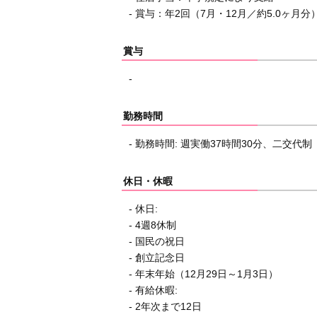
- 賞与：年2回（7月・12月／約5.0ヶ月分
賞与
-
勤務時間
- 勤務時間: 週実働37時間30分、二交代制
休日・休暇
- 休日:
- 4週8休制
- 国民の祝日
- 創立記念日
- 年末年始（12月29日～1月3日）
- 有給休暇:
- 2年次まで12日