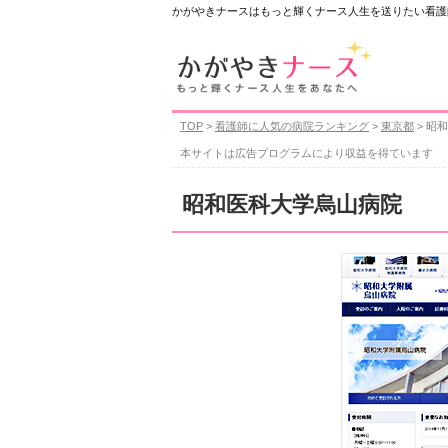
かがやきナースはもっと輝くナース人生を送りたい看護
TOP
>
看護師に人気の病院ランキング
>
東京都
> 昭
本サイトは広告プログラムにより収益を得ています
昭和医科大学烏山病院