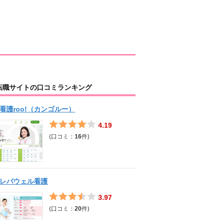
転職サイトの口コミランキング
看護roo!（カンゴルー）
4.19
(口コミ：
16
件)
レバウェル看護
3.97
(口コミ：
20
件)