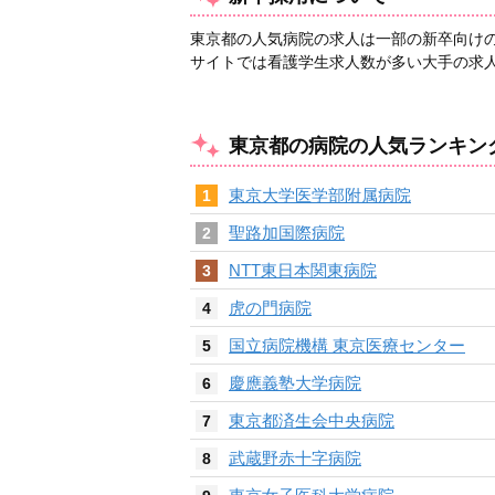
東京都の人気病院の求人は一部の新卒向け
サイトでは看護学生求人数が多い大手の求
東京都の病院の人気ランキン
東京大学医学部附属病院
1
聖路加国際病院
2
NTT東日本関東病院
3
虎の門病院
4
国立病院機構 東京医療センター
5
慶應義塾大学病院
6
東京都済生会中央病院
7
武蔵野赤十字病院
8