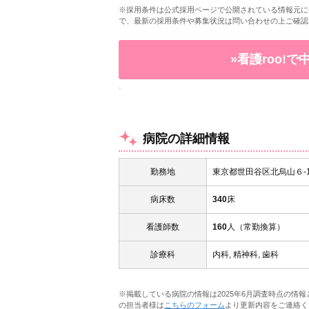
※採用条件は公式採用ページで公開されている情報元に
で、最新の採用条件や募集状況は問い合わせの上ご確認
»看護roo!
病院の詳細情報
勤務地
東京都世田谷区北烏山６-11
病床数
340
床
看護師数
160
人（常勤換算）
診療科
内科, 精神科, 歯科
※掲載している病院の情報は2025年6月調査時点の情
の担当者様は
こちらのフォーム
より更新内容をご連絡く