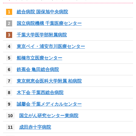
総合病院 国保旭中央病院
1
国立病院機構 千葉医療センター
2
千葉大学医学部附属病院
3
東京ベイ・浦安市川医療センター
4
船橋市立医療センター
5
鉄蕉会 亀田総合病院
6
東京慈恵会医科大学附属 柏病院
7
木下会 千葉西総合病院
8
誠馨会 千葉メディカルセンター
9
国立がん研究センター東病院
10
成田赤十字病院
11