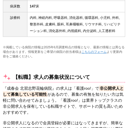
病床数
147
床
診療科
内科, 神経内科, 呼吸器科, 消化器科, 循環器科, 小児科, 外科,
整形外科, 皮膚科, 眼科, 耳鼻咽喉科, リウマチ科, リハビリテ
ーション科, 消化器外科, 内視鏡科, 内分泌科, 人工透析科
※掲載している病院の情報は2025年6月調査時点の情報となり、最新の情報とは異なる
場合があります。情報更新をご希望の病院の担当者様は
こちらのフォーム
より更新内
容をご連絡ください。
【転職】求人の募集状況について
『成春会 北習志野花輪病院』の求人は「看護roo!」で
非公開求人と
して募集している可能性
があるので、募集の有無を知りたい方は気
軽に問い合わせてみましょう。「看護roo!」は業界トップクラスの
非公開求人を保有している転職サイトで、サポートの質も高いため
おすすめです。
非公開求人になるので会員登録が必要にはなってきますが、簡単な