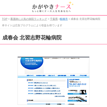
TOP
>
看護師に人気の病院ランキング
>
千葉県
>
船橋市
> 成春会 北習志野花輪病院
本サイトは広告プログラムにより収益を得ています
成春会 北習志野花輪病院