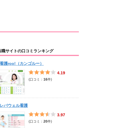
転職サイトの口コミランキング
看護roo!（カンゴルー）
4.19
(口コミ：
16
件)
レバウェル看護
3.97
(口コミ：
20
件)