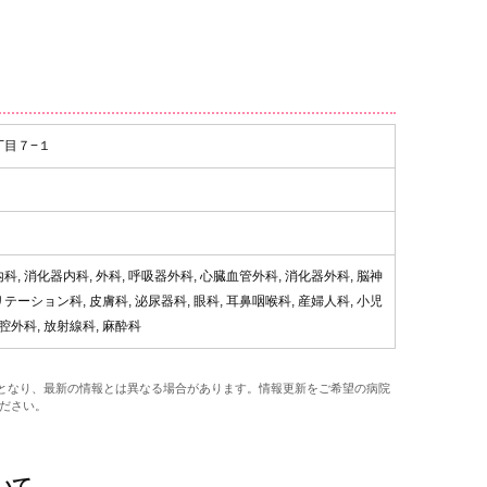
丁目７−１
科, 消化器内科, 外科, 呼吸器外科, 心臓血管外科, 消化器外科, 脳神
テーション科, 皮膚科, 泌尿器科, 眼科, 耳鼻咽喉科, 産婦人科, 小児
口腔外科, 放射線科, 麻酔科
報となり、最新の情報とは異なる場合があります。情報更新をご希望の病院
ださい。
いて