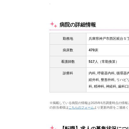
病院の詳細情報
勤務地
兵庫県神戸市西区糀台５
病床数
470
床
看護師数
517
人（常勤換算）
診療科
内科, 呼吸器内科, 循環器内
経外科, 整形外科, リハビリ
科, 精神科, 神経科, 歯科
※掲載している病院の情報は2025年6月調査時点の情
の担当者様は
こちらのフォーム
より更新内容をご連絡く
【転職】求人の募集状況につ