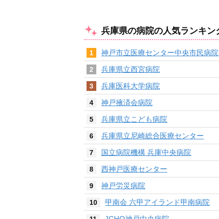
兵庫県の病院の人気ランキン
神戸市立医療センター中央市民病院
1
兵庫県立西宮病院
2
兵庫医科大学病院
3
神戸掖済会病院
4
兵庫県立こども病院
5
兵庫県立尼崎総合医療センター
6
国立病院機構 兵庫中央病院
7
西神戸医療センター
8
神戸労災病院
9
甲南会 六甲アイランド甲南病院
10
JCHO神戸中央病院