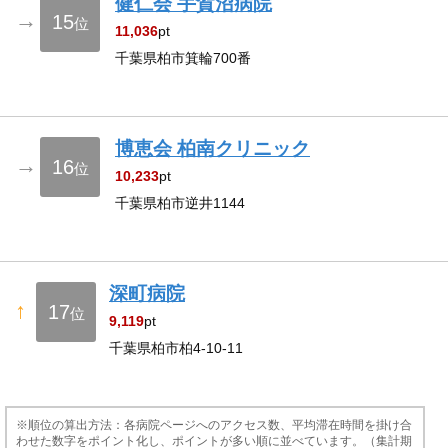
健仁会 手賀沼病院
→
15
位
11,036
pt
千葉県柏市箕輪700番
博恵会 柏南クリニック
→
16
位
10,233
pt
千葉県柏市逆井1144
深町病院
↑
17
位
9,119
pt
千葉県柏市柏4-10-11
※順位の算出方法：各病院ページへのアクセス数、平均滞在時間を掛け合
わせた数字をポイント化し、ポイントが多い順に並べています。（集計期