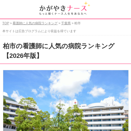
TOP
>
看護師に人気の病院ランキング
>
千葉県
> 柏市
本サイトは広告プログラムにより収益を得ています
柏市の看護師に人気の病院ランキング
【2026年版】