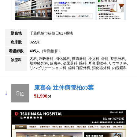
勤務地
千葉県柏市篠籠田617番地
病床数
322
床
看護師数
405
人（常勤換算）
内科, 呼吸器科, 消化器科, 循環器科, 小児科, 外科, 整形外科,
診療科
脳神経外科, 皮膚科, 泌尿器科, 眼科, 耳鼻咽喉科, リウマチ科,
リハビリテーション科, 歯科口腔外科, 消化器外科, 内視鏡科
康喜会 辻仲病院柏の葉
↓
5
位
51,998
pt