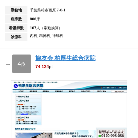
勤務地
千葉県柏市西原 7-6-1
病床数
806
床
看護師数
167
人（常勤換算）
内科, 精神科, 神経科
診療科
協友会 柏厚生総合病院
→
4
位
74,124
pt