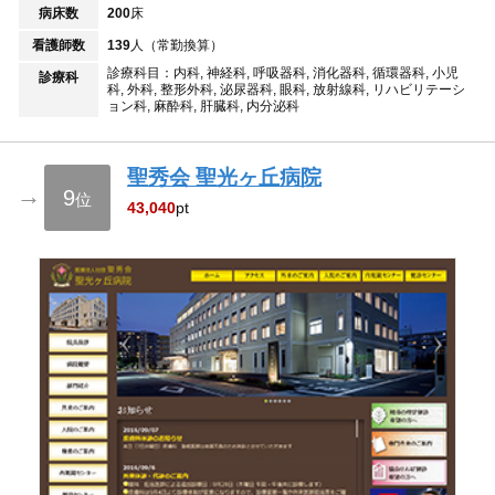
病床数
200
床
看護師数
139
人（常勤換算）
診療科目：内科, 神経科, 呼吸器科, 消化器科, 循環器科, 小児
診療科
科, 外科, 整形外科, 泌尿器科, 眼科, 放射線科, リハビリテーシ
ョン科, 麻酔科, 肝臓科, 内分泌科
聖秀会 聖光ヶ丘病院
→
9
位
43,040
pt