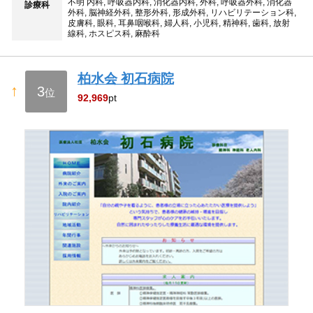
不明 内科, 呼吸器内科, 消化器内科, 外科, 呼吸器外科, 消化器
診療科
外科, 脳神経外科, 整形外科, 形成外科, リハビリテーション科,
皮膚科, 眼科, 耳鼻咽喉科, 婦人科, 小児科, 精神科, 歯科, 放射
線科, ホスピス科, 麻酔科
柏水会 初石病院
↑
3
位
92,969
pt