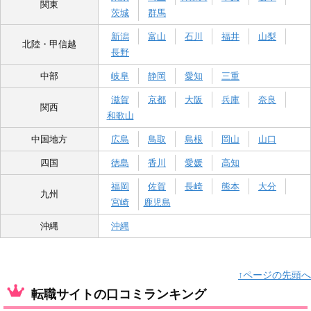
関東
茨城
群馬
新潟
富山
石川
福井
山梨
北陸・甲信越
長野
中部
岐阜
静岡
愛知
三重
滋賀
京都
大阪
兵庫
奈良
関西
和歌山
中国地方
広島
鳥取
島根
岡山
山口
四国
徳島
香川
愛媛
高知
福岡
佐賀
長崎
熊本
大分
九州
宮崎
鹿児島
沖縄
沖縄
↑ページの先頭へ
転職サイトの口コミランキング