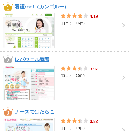
看護roo!（カンゴルー）
4.19
(口コミ：
16
件)
レバウェル看護
3.97
(口コミ：
20
件)
ナースではたらこ
3.82
(口コミ：
19
件)