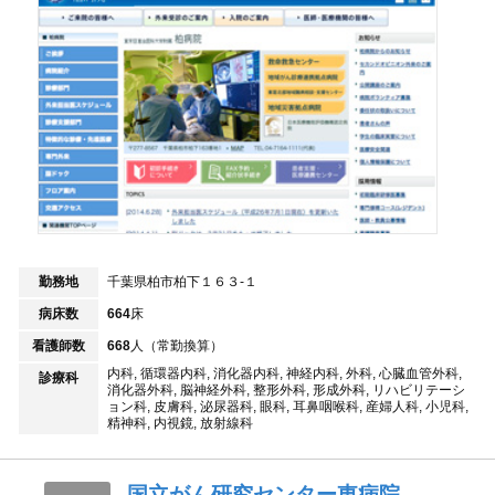
勤務地
千葉県柏市柏下１６３‐１
病床数
664
床
看護師数
668
人（常勤換算）
内科, 循環器内科, 消化器内科, 神経内科, 外科, 心臓血管外科,
診療科
消化器外科, 脳神経外科, 整形外科, 形成外科, リハビリテーシ
ョン科, 皮膚科, 泌尿器科, 眼科, 耳鼻咽喉科, 産婦人科, 小児科,
精神科, 内視鏡, 放射線科
国立がん研究センター東病院