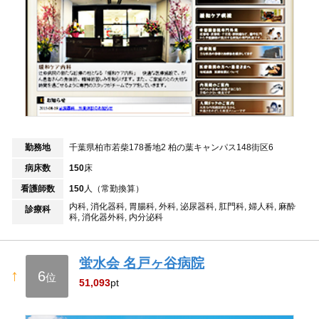
勤務地
千葉県柏市若柴178番地2 柏の葉キャンパス148街区6
病床数
150
床
看護師数
150
人（常勤換算）
内科, 消化器科, 胃腸科, 外科, 泌尿器科, 肛門科, 婦人科, 麻酔
診療科
科, 消化器外科, 内分泌科
蛍水会 名戸ヶ谷病院
↑
6
位
51,093
pt