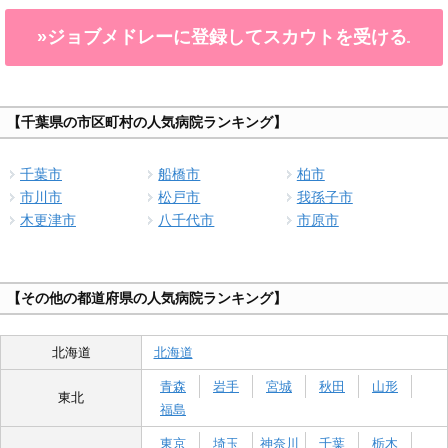
»ジョブメドレーに登録してスカウトを受ける
【千葉県の市区町村の人気病院ランキング】
千葉市
船橋市
柏市
市川市
松戸市
我孫子市
木更津市
八千代市
市原市
【その他の都道府県の人気病院ランキング】
北海道
北海道
青森
岩手
宮城
秋田
山形
東北
福島
東京
埼玉
神奈川
千葉
栃木