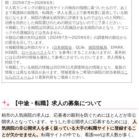
間：2025年7月〜2026年6月）
※人気ランキングの順位は当サイトの独自の指標に基づいたもので、あく
まで看護師の就職先・転職先・求人を選ぶ上で参考程度に提供している順
位になります。病院の価値を絶対的に評価するものではないのと同時に、
治療を目的とした病院選びのための順位ではないのでご了承ください。
※掲載している病院は20床以上の入院施設がある病院のみとなり、クリニ
ックや介護施設などは含みません。
※順位の横の矢印は前回（2024年7月〜2025年6月）の調査時の順位から
の変化を示しています。
※掲載情報は外部のサイト（
日本病院会
、QLife、
病院情報局
、EPARK、
m3病院、
ローカルベスト
など）を参考にすることがありますが、基本的
には公式HPの情報を優先して参考にさせていただいてます。求人情報も
同様です。
※掲載している病院の情報は2023年11月調査時点の情報となり、最新の
情報とは異なる場合があります。情報更新をご希望の病院の担当者様は
こ
ちらのフォーム
より更新内容をご連絡ください。
【中途・転職】求人の募集について
柏市の人気病院の求人は、応募者の殺到を防ぐためにほとんどが非公
開求人となっています。そうした非公開求人に応募するためには、
人
気病院の非公開求人を多く扱っている大手の転職サイトに登録するこ
とが欠かせません。
転職サイトの中でも、看護roo!は求人数が多く、