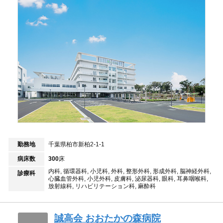
勤務地
千葉県柏市新柏2-1-1
病床数
300
床
内科, 循環器科, 小児科, 外科, 整形外科, 形成外科, 脳神経外科,
診療科
心臓血管外科, 小児外科, 皮膚科, 泌尿器科, 眼科, 耳鼻咽喉科,
放射線科, リハビリテーション科, 麻酔科
誠高会 おおたかの森病院