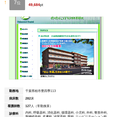
↑
7
位
49,684
pt
勤務地
千葉県柏市豊四季113
病床数
282
床
看護師数
127
人（常勤換算）
内科, 呼吸器科, 消化器科, 循環器科, 小児科, 外科, 整形外科,
診療科
脳神経外科, 皮膚科, 泌尿器科, 眼科, リハビリテーション科