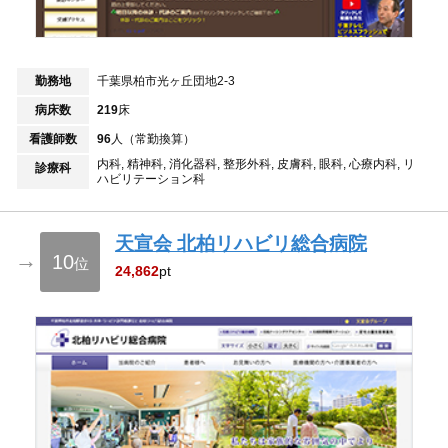
勤務地
千葉県柏市光ヶ丘団地2-3
病床数
219
床
看護師数
96
人（常勤換算）
内科, 精神科, 消化器科, 整形外科, 皮膚科, 眼科, 心療内科, リ
診療科
ハビリテーション科
天宣会 北柏リハビリ総合病院
→
10
位
24,862
pt