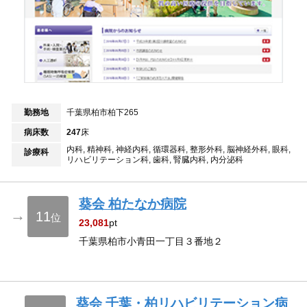
勤務地
千葉県柏市柏下265
病床数
247
床
内科, 精神科, 神経内科, 循環器科, 整形外科, 脳神経外科, 眼科,
診療科
リハビリテーション科, 歯科, 腎臓内科, 内分泌科
葵会 柏たなか病院
→
11
位
23,081
pt
千葉県柏市小青田一丁目３番地２
葵会 千葉・柏リハビリテーション病