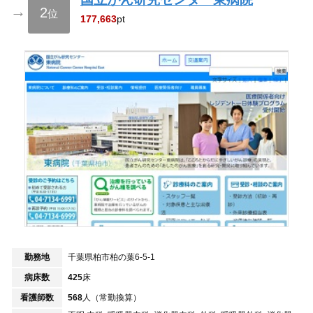
→
2
位
177,663
pt
勤務地
千葉県柏市柏の葉6-5-1
病床数
425
床
看護師数
568
人（常勤換算）